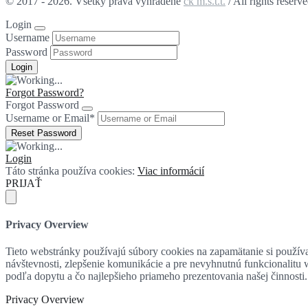
© 2017 - 2026. Všetky práva vyhradené
ck m.s.t.t.
/ All rights reserv
Login
Username
Password
Forgot Password?
Forgot Password
Username or Email
*
Login
Táto stránka používa cookies:
Viac informácií
PRIJAŤ
Privacy Overview
Tieto webstránky používajú súbory cookies na zapamätanie si používat
návštevnosti, zlepšenie komunikácie a pre nevyhnutnú funkcionalitu
podľa dopytu a čo najlepšieho priameho prezentovania našej činnosti.
Privacy Overview