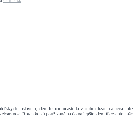
ed
ck m.s.t.t.
eľských nastavení, identifikáciu účastníkov, optimalizáciu a personali
 webstránok. Rovnako sú používané na čo najlepšie identifikovanie naš