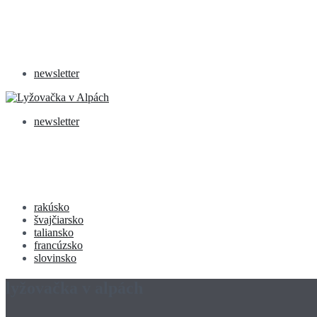
newsletter
newsletter
rakúsko
švajčiarsko
taliansko
francúzsko
slovinsko
lyžovačka v alpách