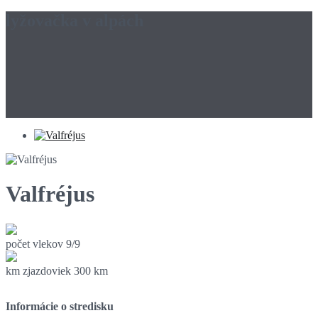
lyžovačka v alpách
Valfréjus
počet vlekov
9/9
km zjazdoviek
300 km
Informácie o stredisku