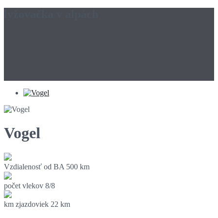
lyžovačka v alpách
Vogel
Vzdialenosť od BA
500 km
počet vlekov
8/8
km zjazdoviek
22 km