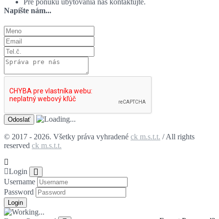
Pre ponuku ubytovania nás kontaktujte.
Napíšte nám...
© 2017 - 2026. Všetky práva vyhradené
ck m.s.t.t.
/ All rights
reserved
ck m.s.t.t.
Login
Username
Password