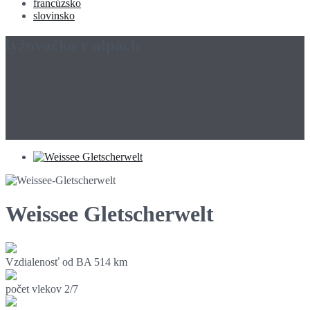
francúzsko
slovinsko
lyžovačka v alpách
Weissee Gletscherwelt
Vzdialenosť od BA
514 km
počet vlekov
2/7