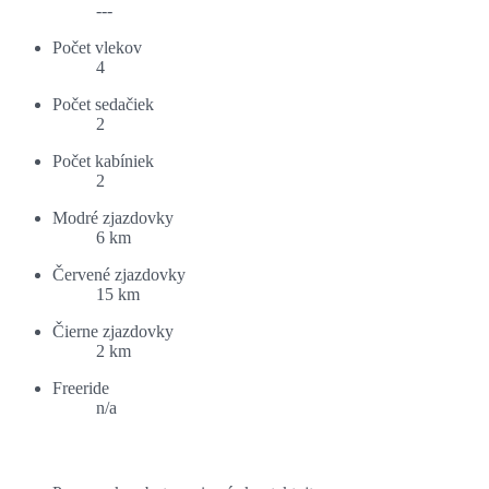
---
Počet vlekov
4
Počet sedačiek
2
Počet kabíniek
2
Modré zjazdovky
6 km
Červené zjazdovky
15 km
Čierne zjazdovky
2 km
Freeride
n/a
Ponuka ubytovania: