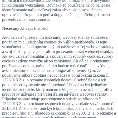
informácií o návštevnosti, zlepšenie komunikácie a pre nevyhnutnú
funkcionalitu webstránok. Rovnako sú používané na čo najlepšie
identifikovanie našej cieľovej zákazníckej skupiny s účelom
upravovať našu ponuku podľa dopytu a čo najlepšieho priameho
prezentovania našej činnosti.
Necessary
Always Enabled
Ako užívateľ prezeraním tejto našej webovej stránky súhlasíte s
používaním a ukladaním cookies do Vášho prehliadača. O tejto
skutočnosti ste boli upozornený pri návšteve našej webovej stránky
a svoj súhlas prejavujete ďalším prezeraním našej webovej stránky.
Ak ako užívateľ nesúhlasíte s používaním súborov cookies, súbory
cookies aktívne vymažte alebo zablokujte. Ak dôjde k odmietnutiu
používania cookies, našu stránku budete môcť naďalej navštíviť,
avšak niektoré funkcie nemusia fungovať správne. Tým, že
používame súbory cookies nedochádza k porušovaniu zákona č.
122/2013 Z.z. o ochrane osobných údajov. Osobné údaje a ich
prípadné poskytovanie nie sú povinné. Ukladá sa len jedinečný
identifikátor relácie, ktorý nám umožňuje opätovne načítať profil a
predvoľby užívateľa pri Vašej ďalšej návšteve webovej stránky.
Prípadné osobné údaje poskytujeme v súlade so zákonom č.
122/2013 Z. z. o ochrane osobných údajov, v súlade so zákonom č.
351/2011 Z. z. o elektronických komunikáciách v znení neskorších
predpisov, ako aj v súlade so zákonom č. 147/2001 Z. z. o reklame a
o zmene a doplnení niektorých zákonov v platnom znení,