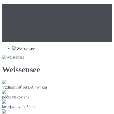
lyžovačka v alpách
Weissensee
Vzdialenosť od BA
494 km
počet vlekov
1/5
km zjazdoviek
6 km