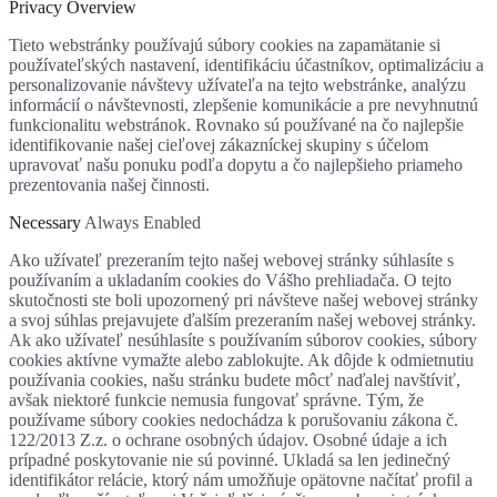
Privacy Overview
Tieto webstránky používajú súbory cookies na zapamätanie si
používateľských nastavení, identifikáciu účastníkov, optimalizáciu a
personalizovanie návštevy užívateľa na tejto webstránke, analýzu
informácií o návštevnosti, zlepšenie komunikácie a pre nevyhnutnú
funkcionalitu webstránok. Rovnako sú používané na čo najlepšie
identifikovanie našej cieľovej zákazníckej skupiny s účelom
upravovať našu ponuku podľa dopytu a čo najlepšieho priameho
prezentovania našej činnosti.
Necessary
Always Enabled
Ako užívateľ prezeraním tejto našej webovej stránky súhlasíte s
používaním a ukladaním cookies do Vášho prehliadača. O tejto
skutočnosti ste boli upozornený pri návšteve našej webovej stránky
a svoj súhlas prejavujete ďalším prezeraním našej webovej stránky.
Ak ako užívateľ nesúhlasíte s používaním súborov cookies, súbory
cookies aktívne vymažte alebo zablokujte. Ak dôjde k odmietnutiu
používania cookies, našu stránku budete môcť naďalej navštíviť,
avšak niektoré funkcie nemusia fungovať správne. Tým, že
používame súbory cookies nedochádza k porušovaniu zákona č.
122/2013 Z.z. o ochrane osobných údajov. Osobné údaje a ich
prípadné poskytovanie nie sú povinné. Ukladá sa len jedinečný
identifikátor relácie, ktorý nám umožňuje opätovne načítať profil a