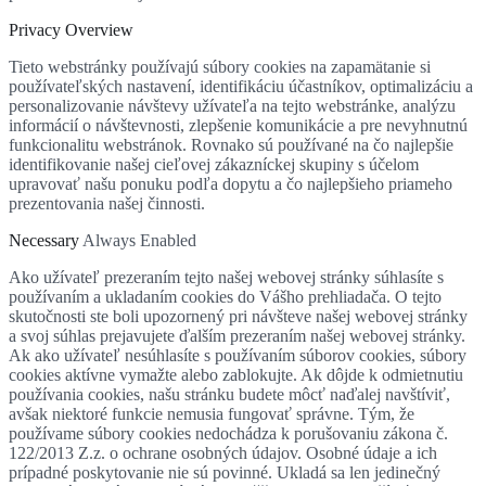
Privacy Overview
Tieto webstránky používajú súbory cookies na zapamätanie si
používateľských nastavení, identifikáciu účastníkov, optimalizáciu a
personalizovanie návštevy užívateľa na tejto webstránke, analýzu
informácií o návštevnosti, zlepšenie komunikácie a pre nevyhnutnú
funkcionalitu webstránok. Rovnako sú používané na čo najlepšie
identifikovanie našej cieľovej zákazníckej skupiny s účelom
upravovať našu ponuku podľa dopytu a čo najlepšieho priameho
prezentovania našej činnosti.
Necessary
Always Enabled
Ako užívateľ prezeraním tejto našej webovej stránky súhlasíte s
používaním a ukladaním cookies do Vášho prehliadača. O tejto
skutočnosti ste boli upozornený pri návšteve našej webovej stránky
a svoj súhlas prejavujete ďalším prezeraním našej webovej stránky.
Ak ako užívateľ nesúhlasíte s používaním súborov cookies, súbory
cookies aktívne vymažte alebo zablokujte. Ak dôjde k odmietnutiu
používania cookies, našu stránku budete môcť naďalej navštíviť,
avšak niektoré funkcie nemusia fungovať správne. Tým, že
používame súbory cookies nedochádza k porušovaniu zákona č.
122/2013 Z.z. o ochrane osobných údajov. Osobné údaje a ich
prípadné poskytovanie nie sú povinné. Ukladá sa len jedinečný