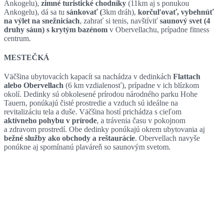
Ankogelu),
zimné turistické chodníky
(11km aj s ponukou
Ankogelu), dá sa tu
sánkovať (
3km dráh),
korčuľovať, vybehnúť
na výlet na snežniciach
, zahrať si tenis, navštíviť
saunový svet (4
druhy sáun) s krytým bazénom
v Obervellachu, prípadne fitness
centrum.
MESTEČKÁ
Väčšina ubytovacích kapacít sa nachádza v dedinkách
Flattach
alebo Obervellach
(6 km vzdialenosť), prípadne v ich blízkom
okolí. Dedinky sú obkolesené prírodou národného parku Hohe
Tauern, ponúkajú čisté prostredie a vzduch sú ideálne na
revitalizáciu tela a duše. Väčšina hostí prichádza s cieľom
aktívneho pohybu v prírode
, a trávenia času v pokojnom
a zdravom prostredí. Obe dedinky ponúkajú okrem ubytovania aj
bežné služby ako obchody a reštaurácie
. Obervellach navyše
ponúkne aj spomínanú plaváreň so saunovým svetom.