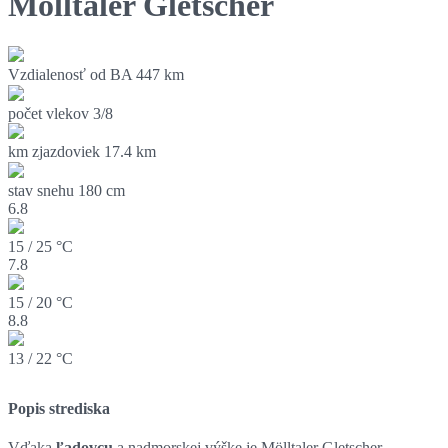
Mölltaler Gletscher
Vzdialenosť od BA
447 km
počet vlekov
3/8
km zjazdoviek
17.4 km
stav snehu
180 cm
6.8
15 / 25 °C
7.8
15 / 20 °C
8.8
13 / 22 °C
Popis strediska
Vďaka
ľadovcu
a nadmorskej výške je Mölltaler Gletscher