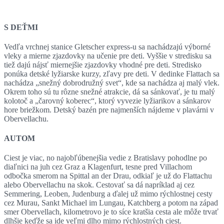
S DEŤMI
Vedľa vrchnej stanice Gletscher express-u sa nachádzajú výborné
vleky a mierne zjazdovky na učenie pre deti. Vyššie v stredisku sa
tiež dajú nájsť miernejšie zjazdovky vhodné pre deti. Stredisko
ponúka detské lyžiarske kurzy, zľavy pre deti. V dedinke Flattach sa
nachádza „snežný dobrodružný svet“, kde sa nachádza aj malý vlek.
Okrem toho sú tu rôzne snežné atrakcie, dá sa sánkovať, je tu malý
kolotoč a „čarovný koberec“, ktorý vyvezie lyžiarikov a sánkarov
hore briežkom. Detský bazén pre najmenších nájdeme v plavárni v
Obervellachu.
AUTOM
Ciest je viac, no najobľúbenejšia vedie z Bratislavy pohodlne po
diaľnici na juh cez Graz a Klagenfurt, tesne pred Villachom
odbočka smerom na Spittal an der Drau, odkiaľ je už do Flattachu
alebo Obervellachu na skok. Cestovať sa dá napríklad aj cez
Semmering, Leoben, Judenburg a ďalej už mimo rýchlostnej cesty
cez Murau, Sankt Michael im Lungau, Katchberg a potom na západ
smer Obervellach, kilometrovo je to síce kratšia cesta ale môže trvať
dlhšie keďže sa ide veľmi dlho mimo rýchlostných ciest.