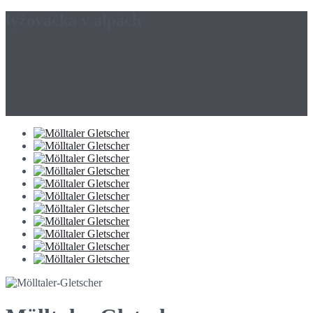
lyžovačka v alpách