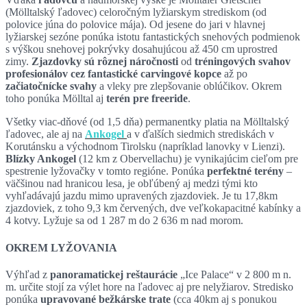
(Mölltalský ľadovec) celoročným lyžiarskym strediskom (od
polovice júna do polovice mája). Od jesene do jari v hlavnej
lyžiarskej sezóne ponúka istotu fantastických snehových podmienok
s výškou snehovej pokrývky dosahujúcou až 450 cm uprostred
zimy.
Zjazdovky sú rôznej náročnosti
od
tréningových svahov
profesionálov cez fantastické carvingové kopce
až po
začiatočnícke svahy
a vleky pre zlepšovanie oblúčikov. Okrem
toho ponúka Mölltal aj
terén pre freeride
.
Všetky viac-dňové (od 1,5 dňa) permanentky platia na Mölltalský
ľadovec, ale aj na
Ankogel
a v ďalších siedmich strediskách v
Korutánsku a východnom Tirolsku (napríklad lanovky v Lienzi).
Blízky Ankogel
(12 km z Obervellachu) je vynikajúcim cieľom pre
spestrenie lyžovačky v tomto regióne. Ponúka
perfektné terény
–
väčšinou nad hranicou lesa, je obľúbený aj medzi tými kto
vyhľadávajú jazdu mimo upravených zjazdoviek. Je tu 17,8km
zjazdoviek, z toho 9,3 km červených, dve veľkokapacitné kabínky a
4 kotvy. Lyžuje sa od 1 287 m do 2 636 m nad morom.
OKREM LYŽOVANIA
Výhľad z
panoramatickej reštaurácie
„Ice Palace“ v 2 800 m n.
m. určite stojí za výlet hore na ľadovec aj pre nelyžiarov. Stredisko
ponúka
upravované bežkárske trate
(cca 40km aj s ponukou